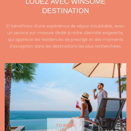
LOUEZ AVEC WINSOME
DESTINATION
Et bénéficiez d’une expérience de séjour inoubliable, avec
un service sur-mesure dédié à notre clientèle exigeante,
qui apprécie les résidences de prestige et des moments
d’exception dans les destinations les plus recherchées.
TO BOOK