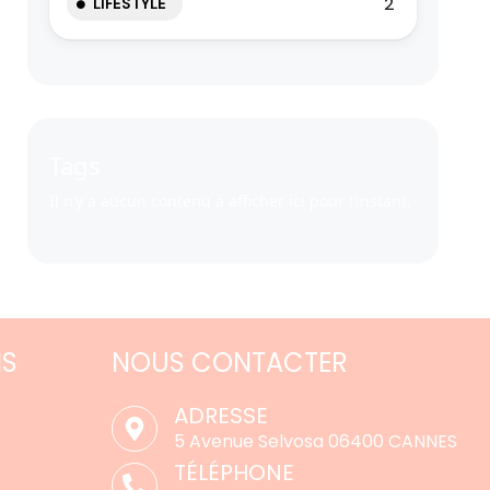
2
LIFESTYLE
Tags
Il n’y a aucun contenu à afficher ici pour l’instant.
NS
NOUS CONTACTER
ADRESSE
5 Avenue Selvosa 06400 CANNES
TÉLÉPHONE