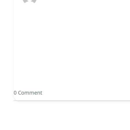
ORDER – MAY 16, 2023 
PREVIOUS
O
NEXT
0 Comment