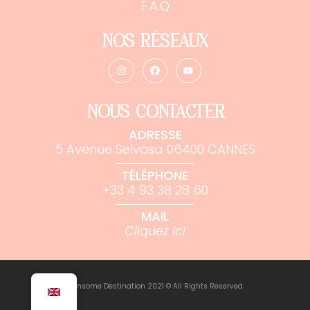
F.A.Q
NOS RÉSEAUX
NOUS CONTACTER
ADRESSE
5 Avenue Selvosa 06400 CANNES
TÉLÉPHONE
+33 4 93 38 28 60
MAIL
Cliquez ici
Winsome Destination 2021 © All Rights Reserved